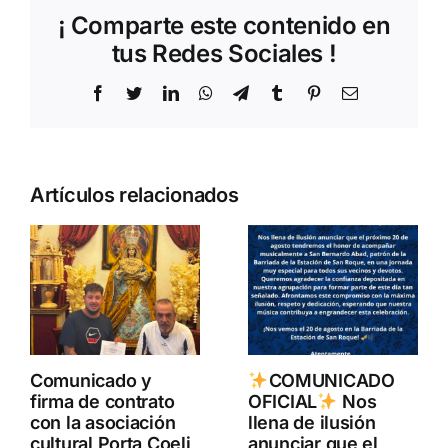
¡ Comparte este contenido en
tus Redes Sociales !
Facebook
Twitter
LinkedIn
WhatsApp
Telegram
Tumblr
Pinterest
Correo
electrónico
Artículos relacionados
Comunicado y
COMUNICADO
firma de contrato
OFICIAL
Nos
con la asociación
llena de ilusión
cultural Porta Coeli
anunciar que el